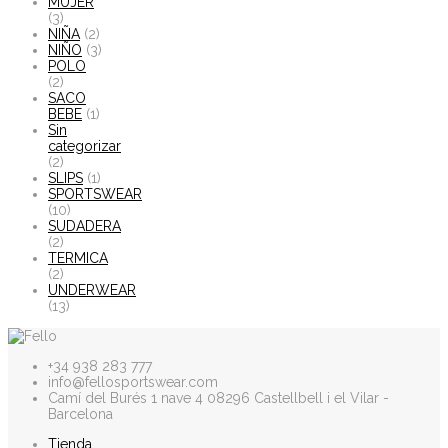
MUJER
(3)
NIÑA
(2)
NIÑO
(3)
POLO
(2)
SACO
BEBE
(1)
Sin
categorizar
(2)
SLIPS
(1)
SPORTSWEAR
(10)
SUDADERA
(2)
TERMICA
(2)
UNDERWEAR
(13)
+34 938 283 777
info@fellosportswear.com
Camí del Burés 1 nave 4 08296 Castellbell i el Vilar -
Barcelona
Tienda